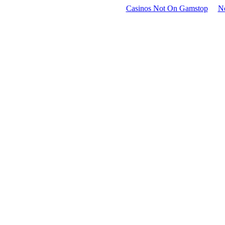
Casinos Not On Gamstop
N