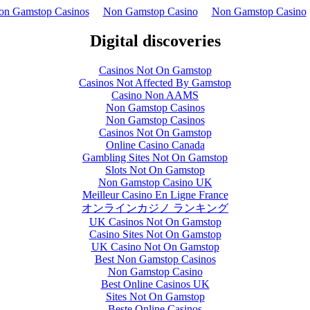
on Gamstop Casinos
Non Gamstop Casino
Non Gamstop Casino
Digital discoveries
Casinos Not On Gamstop
Casinos Not Affected By Gamstop
Casino Non AAMS
Non Gamstop Casinos
Non Gamstop Casinos
Casinos Not On Gamstop
Online Casino Canada
Gambling Sites Not On Gamstop
Slots Not On Gamstop
Non Gamstop Casino UK
Meilleur Casino En Ligne France
オンラインカジノ ランキング
UK Casinos Not On Gamstop
Casino Sites Not On Gamstop
UK Casino Not On Gamstop
Best Non Gamstop Casinos
Non Gamstop Casino
Best Online Casinos UK
Sites Not On Gamstop
Beste Online Casinos