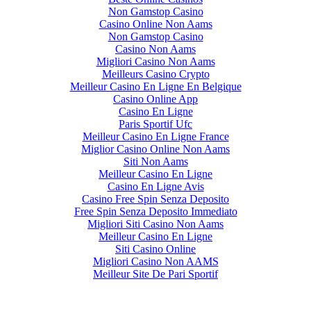
Non Gamstop Casino
Casino Online Non Aams
Non Gamstop Casino
Casino Non Aams
Migliori Casino Non Aams
Meilleurs Casino Crypto
Meilleur Casino En Ligne En Belgique
Casino Online App
Casino En Ligne
Paris Sportif Ufc
Meilleur Casino En Ligne France
Miglior Casino Online Non Aams
Siti Non Aams
Meilleur Casino En Ligne
Casino En Ligne Avis
Casino Free Spin Senza Deposito
Free Spin Senza Deposito Immediato
Migliori Siti Casino Non Aams
Meilleur Casino En Ligne
Siti Casino Online
Migliori Casino Non AAMS
Meilleur Site De Pari Sportif