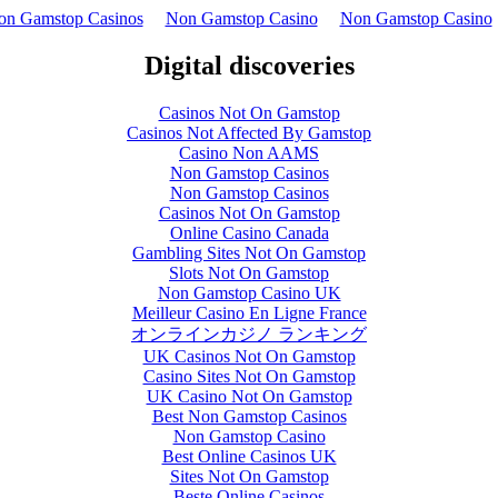
on Gamstop Casinos
Non Gamstop Casino
Non Gamstop Casino
Digital discoveries
Casinos Not On Gamstop
Casinos Not Affected By Gamstop
Casino Non AAMS
Non Gamstop Casinos
Non Gamstop Casinos
Casinos Not On Gamstop
Online Casino Canada
Gambling Sites Not On Gamstop
Slots Not On Gamstop
Non Gamstop Casino UK
Meilleur Casino En Ligne France
オンラインカジノ ランキング
UK Casinos Not On Gamstop
Casino Sites Not On Gamstop
UK Casino Not On Gamstop
Best Non Gamstop Casinos
Non Gamstop Casino
Best Online Casinos UK
Sites Not On Gamstop
Beste Online Casinos